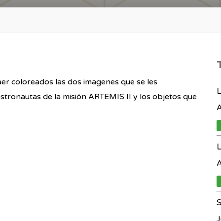
aer coloreados las dos imagenes que se les
L
stronautas de la misión ARTEMIS II y los objetos que
A
A
S
J