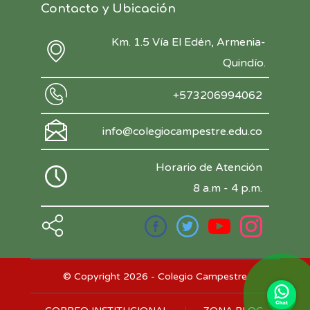
Contacto y Ubicación
Km. 1.5 Vía El Edén, Armenia-
Quindío.
+573206994062
info@colegiocampestre.edu.co
Horario de Atención
8 a.m - 4 p.m.
© Copyright 2026 - Colegio Campestre