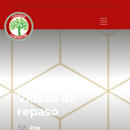
Videos de
repaso
Por