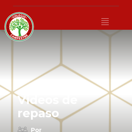
Videos de
repaso
Por