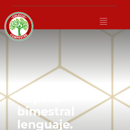
Repaso
bimestral
lenguaje.