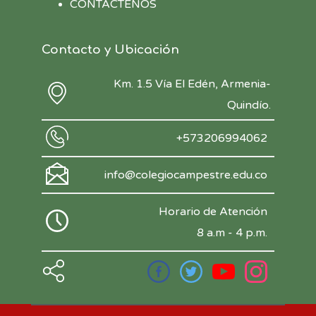
CONTÁCTENOS
Contacto y Ubicación
Km. 1.5 Vía El Edén, Armenia-
Quindío.
+573206994062
info@colegiocampestre.edu.co
Horario de Atención
8 a.m - 4 p.m.