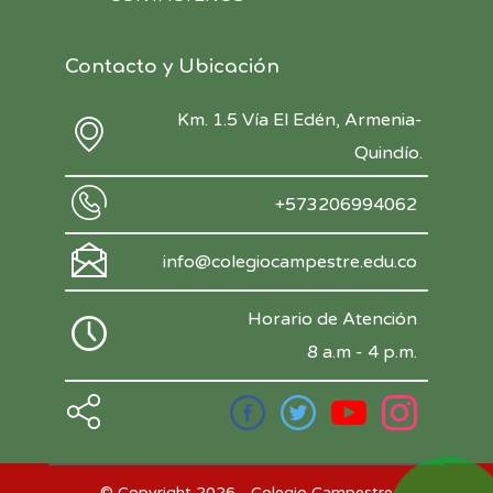
Contacto y Ubicación
Km. 1.5 Vía El Edén, Armenia-
Quindío.
+573206994062
info@colegiocampestre.edu.co
Horario de Atención
8 a.m - 4 p.m.
© Copyright 2026 - Colegio Campestre