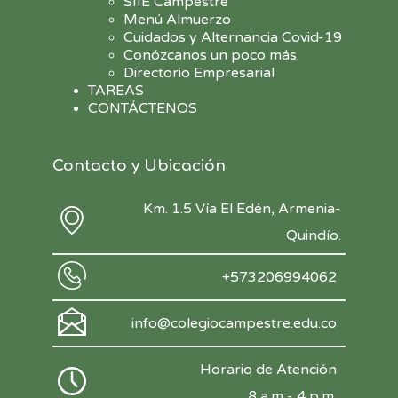
SIIE Campestre
Menú Almuerzo
Cuidados y Alternancia Covid-19
Conózcanos un poco más.
Directorio Empresarial
TAREAS
CONTÁCTENOS
Contacto y Ubicación
Km. 1.5 Vía El Edén, Armenia-
Quindío.
+573206994062
info@colegiocampestre.edu.co
Horario de Atención
8 a.m - 4 p.m.