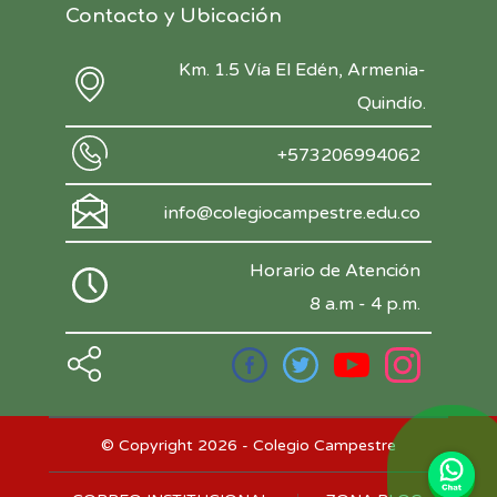
Contacto y Ubicación
Km. 1.5 Vía El Edén, Armenia-
Quindío.
+573206994062
info@colegiocampestre.edu.co
Horario de Atención
8 a.m - 4 p.m.
© Copyright 2026 - Colegio Campestre