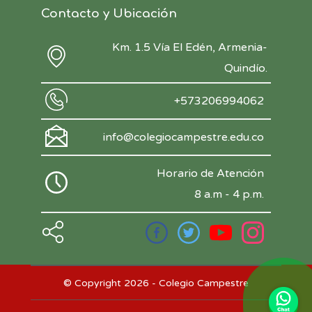
Contacto y Ubicación
Km. 1.5 Vía El Edén, Armenia-
Quindío.
+573206994062
info@colegiocampestre.edu.co
Horario de Atención
8 a.m - 4 p.m.
© Copyright 2026 - Colegio Campestre