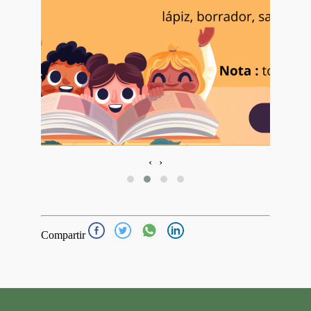
‹
›
Compartir