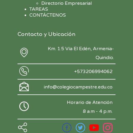
Directorio Empresarial
TAREAS
CONTÁCTENOS
Contacto y Ubicación
Km. 1.5 Vía El Edén, Armenia-
Quindío.
+573206994062
info@colegiocampestre.edu.co
Horario de Atención
8 a.m - 4 p.m.