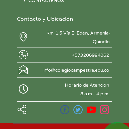
CONTÁCTENOS
Contacto y Ubicación
Km. 1.5 Vía El Edén, Armenia-
Quindío.
+573206994062
info@colegiocampestre.edu.co
Horario de Atención
8 a.m - 4 p.m.