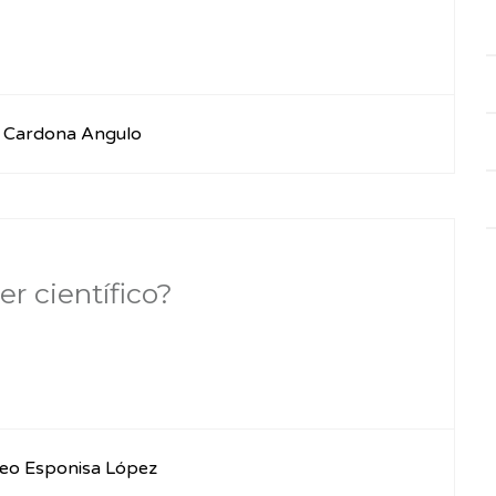
a Cardona Angulo
r científico?
eo Esponisa López