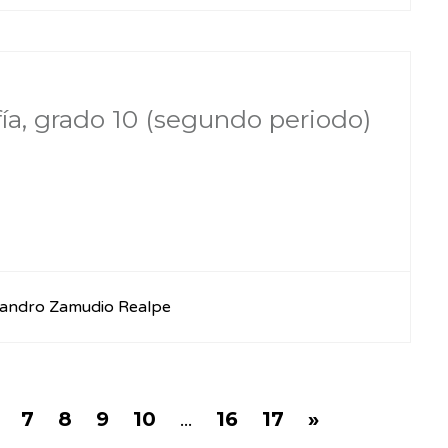
ofía, grado 10 (segundo periodo)
jandro Zamudio Realpe
7
8
9
10
...
16
17
»