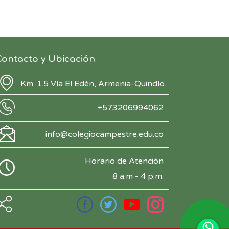
Contacto y Ubicación
Km. 1.5 Vía El Edén, Armenia-Quindío.
+573206994062
info@colegiocampestre.edu.co
Horario de Atención
8 a.m - 4 p.m.