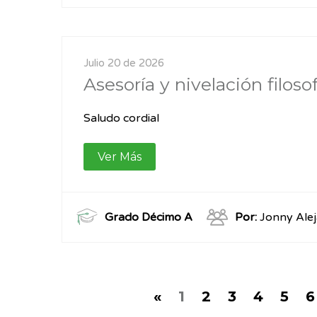
Julio 20 de 2026
Asesoría y nivelación filos
Saludo cordial
Ver Más
Grado Décimo A
Por:
Jonny Ale
«
1
2
3
4
5
6