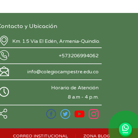
Contacto y Ubicación
Km. 1.5 Vía El Edén, Armenia-Quindío.
+573206994062
info@colegiocampestre.edu.co
Horario de Atención
8 a.m - 4 p.m.
CORREO INSTITUCIONAL
ZONA BLOG