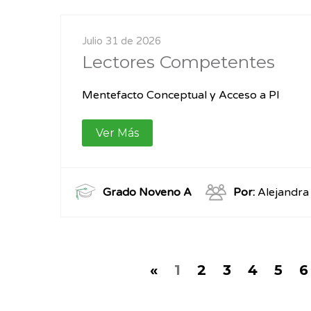
Julio 31 de 2026
Lectores Competentes
Mentefacto Conceptual y Acceso a PI
Ver Más
Grado Noveno A
Por:
Alejandra
«
1
2
3
4
5
6