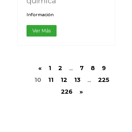
química
Información
Ver Más
«
1
2
...
7
8
9
10
11
12
13
...
225
226
»