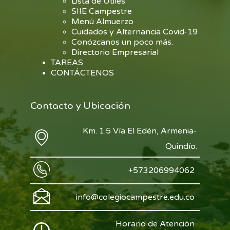
Lista de Útiles
SIIE Campestre
Menú Almuerzo
Cuidados y Alternancia Covid-19
Conózcanos un poco más.
Directorio Empresarial
TAREAS
CONTÁCTENOS
Contacto y Ubicación
Km. 1.5 Vía El Edén, Armenia-
Quindío.
+573206994062
info@colegiocampestre.edu.co
Horario de Atención