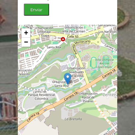
Enviar
+
−