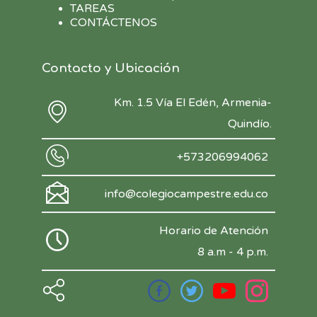
TAREAS
CONTÁCTENOS
Contacto y Ubicación
Km. 1.5 Vía El Edén, Armenia-
Quindío.
+573206994062
info@colegiocampestre.edu.co
Horario de Atención
8 a.m - 4 p.m.