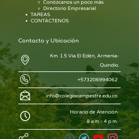
Conózcanos un poco más.
Directorio Empresarial
TAREAS
CONTÁCTENOS
Contacto y Ubicación
Km. 1.5 Vía El Edén, Armenia-
Quindío.
+573206994062
info@colegiocampestre.edu.co
Horario de Atención
8 a.m - 4 p.m.