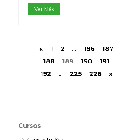
Ver Más
«
1
2
...
186
187
188
189
190
191
192
...
225
226
»
Cursos
Campestre Kids