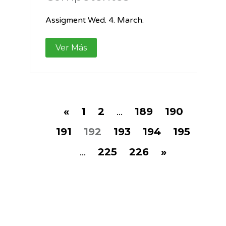
Assigment Wed. 4. March.
Ver Más
«
1
2
...
189
190
191
192
193
194
195
...
225
226
»